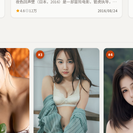
夜色回声壁（日本，2016）是一部冒险电影，管虎执导，马
丽、葛优等主演；冒险元素与人物命运紧密交织，节奏紧
4.6
12万
2016/08/24
凑。
追
逐
光
日
信
信
95
95
号
号
万
万
#
3
#
4