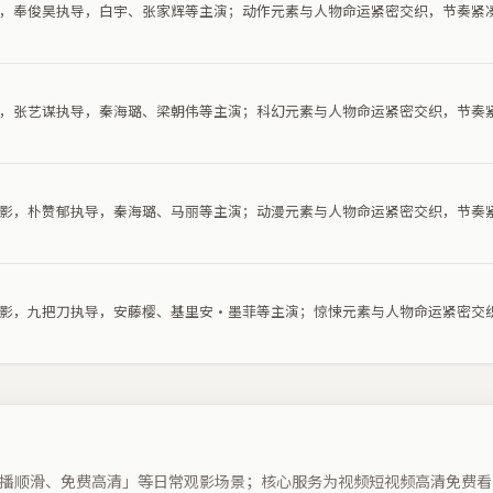
电影，奉俊昊执导，白宇、张家辉等主演；动作元素与人物命运紧密交织，节奏紧
电影，张艺谋执导，秦海璐、梁朝伟等主演；科幻元素与人物命运紧密交织，节奏
漫电影，朴赞郁执导，秦海璐、马丽等主演；动漫元素与人物命运紧密交织，节奏
悚电影，九把刀执导，安藤樱、基里安·墨菲等主演；惊悚元素与人物命运紧密交
播顺滑、免费高清」等日常观影场景；核心服务为视频短视频高清免费看