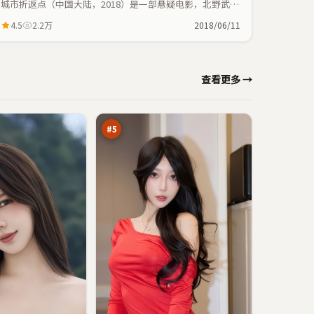
城市折返点（中国大陆，2018）是一部悬疑电影，北野武执
导，白宇、肖战等主演；悬疑元素与人物命运紧密交织，节
4.5
2.2万
2018/06/11
奏紧凑。
绝
查看更多 →
密
疑
93
踪
万
#
5