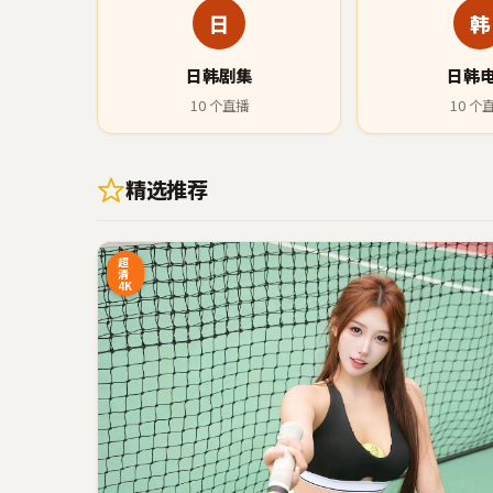
日
韩
日韩剧集
日韩
10
个直播
10
个
精选推荐
4:20
4
超
清
4K