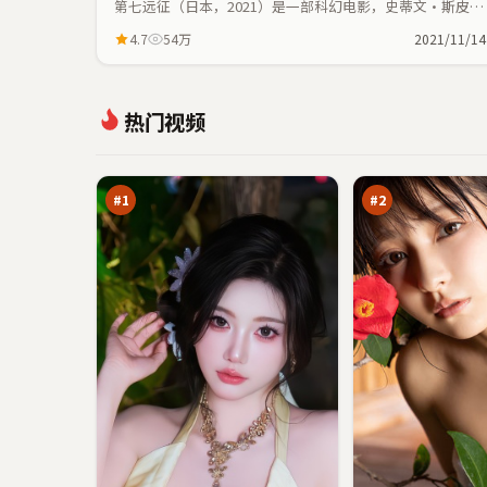
第七远征（日本，2021）是一部科幻电影，史蒂文·斯皮尔
伯格执导，魏翔、役所广司等主演；科幻元素与人物命运紧
4.7
54万
2021/11/14
密交织，节奏紧凑。
游
城
热门视频
侠
市
折
之
97
96
返
下
万
万
点
#
1
#
2