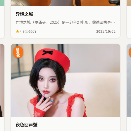
异境之城
异境之城（墨西哥，2025）是一部科幻电影，魏德圣执导，
佛罗伦斯·珀、木村拓哉等主演；科幻元素与人物命运紧密
4.9
65万
2025/10/02
交织，节奏紧凑。
4:48
44:55
超
清
4K
夜色回声壁