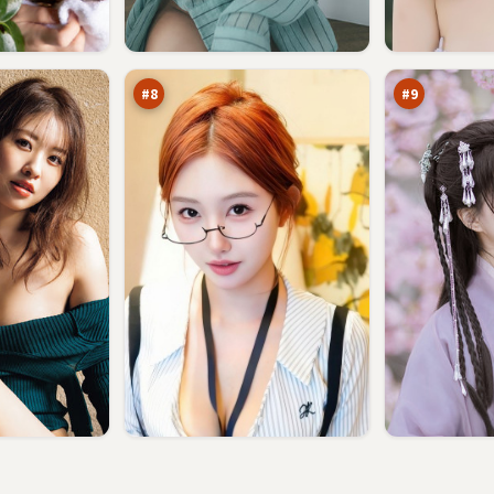
断
追
桥
光
追
猎
91
89
凶
局
万
万
#
8
#
9