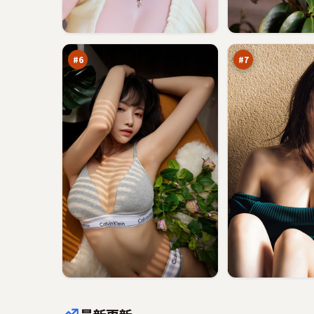
蓝
风
海
尘
剧
信
92
91
场
号
万
万
#
6
#
7