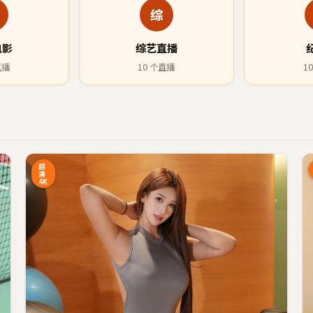
综
电影
综艺直播
直播
10
个直播
10
6:27
14:34
超
清
4K