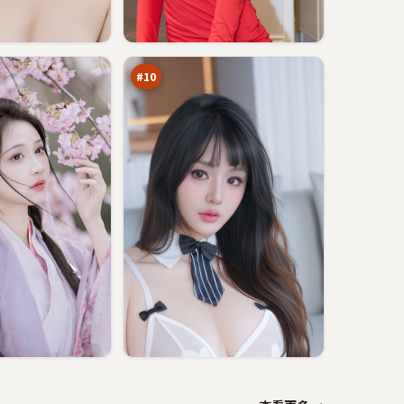
影
子
之
88
下
万
#
10