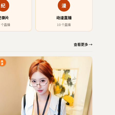
纪
漫
纪录片
动漫直播
个直播
10
个直播
查看更多 →
高
清