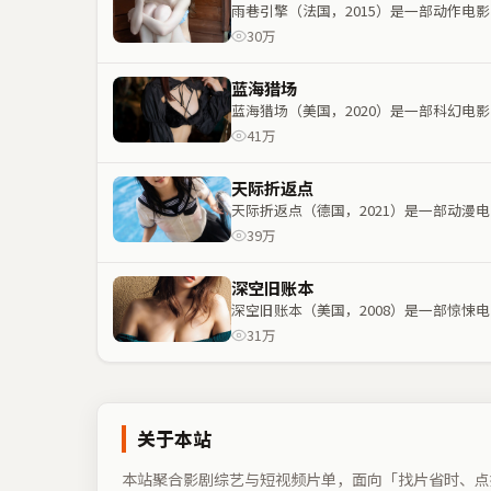
雨巷引擎（法国，2015）是一部动作
30万
蓝海猎场
蓝海猎场（美国，2020）是一部科幻
41万
天际折返点
天际折返点（德国，2021）是一部动
39万
深空旧账本
深空旧账本（美国，2008）是一部惊
31万
关于本站
本站聚合影剧综艺与短视频片单，面向「找片省时、点