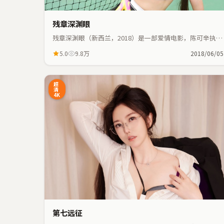
残章深渊眼
残章深渊眼（新西兰，2018）是一部爱情电影，陈可辛执
导，孙艺珍、巩俐等主演；爱情元素与人物命运紧密交织，
5.0
9.8万
2018/06/05
节奏紧凑。
3:41
超
清
4K
第七远征