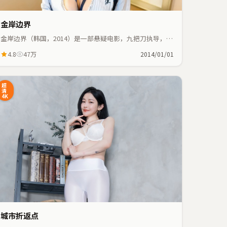
金岸边界
金岸边界（韩国，2014）是一部悬疑电影，九把刀执导，周
润发、肖战等主演；悬疑元素与人物命运紧密交织，节奏紧
4.8
47万
2014/01/01
凑。
超
清
4K
城市折返点